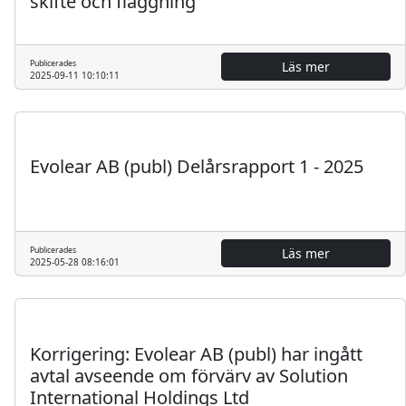
skifte och flaggning
Publicerades
Läs mer
2025-09-11 10:10:11
Regulatoriskt
Finansiell rapport
Evolear AB (publ) Delårsrapport 1 - 2025
Publicerades
Läs mer
2025-05-28 08:16:01
Regulatoriskt
Pressmeddelande
Korrigering: Evolear AB (publ) har ingått
avtal avseende om förvärv av Solution
International Holdings Ltd